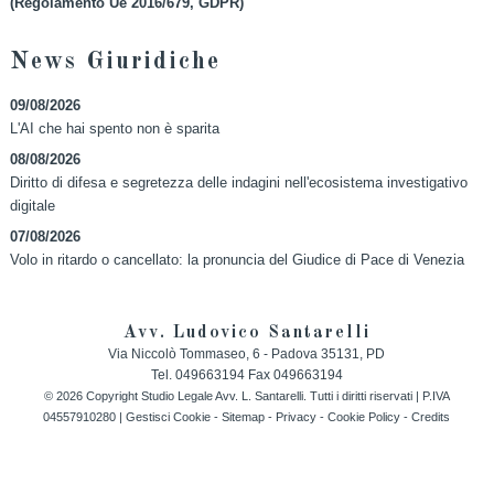
(Regolamento Ue 2016/679, GDPR)
News Giuridiche
09/08/2026
L'AI che hai spento non è sparita
08/08/2026
Diritto di difesa e segretezza delle indagini nell'ecosistema investigativo
digitale
07/08/2026
Volo in ritardo o cancellato: la pronuncia del Giudice di Pace di Venezia
Avv. Ludovico Santarelli
Via Niccolò Tommaseo, 6 -
Padova
35131
,
PD
Tel.
049663194
Fax
049663194
© 2026 Copyright Studio Legale Avv. L. Santarelli. Tutti i diritti riservati | P.IVA
04557910280 |
Gestisci Cookie
-
Sitemap
-
Privacy
-
Cookie Policy
-
Credits