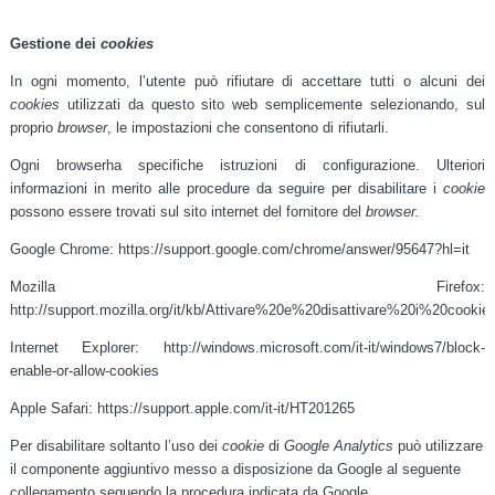
Gestione dei
cookies
In ogni momento, l’utente può rifiutare di accettare tutti o alcuni dei
cookies
utilizzati da questo sito web semplicemente selezionando, sul
proprio
browser
, le impostazioni che consentono di rifiutarli.
Ogni browserha specifiche istruzioni di configurazione. Ulteriori
informazioni in merito alle procedure da seguire per disabilitare i
cookie
possono essere trovati sul sito internet del fornitore del
browser.
Google Chrome:
https://support.google.com/chrome/answer/95647?hl=it
Mozilla Firefox:
http://support.mozilla.org/it/kb/Attivare%20e%20disattivare%20i%20cookie
Internet Explorer:
http://windows.microsoft.com/it-it/windows7/block-
enable-or-allow-cookies
Apple Safari:
https://support.apple.com/it-it/HT201265
Per disabilitare soltanto l’uso dei
cookie
di
Google Analytics
può utilizzare
il componente aggiuntivo messo a disposizione da Google al seguente
collegamento seguendo la procedura
indicata da Google